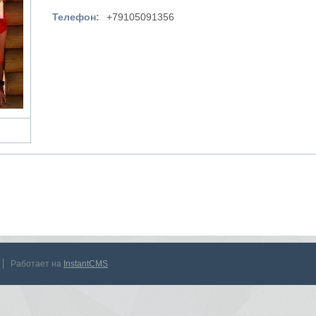
Телефон:
+79105091356
Работает на
InstantCMS