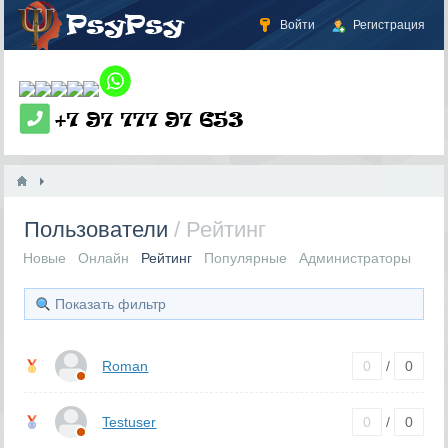
Войти
Регистрация
Пользователи
/ Рейтинг
Новые
Онлайн
Рейтинг
Популярные
Администраторы
Показать фильтр
Roman
0
/
0
Testuser
0
/
0