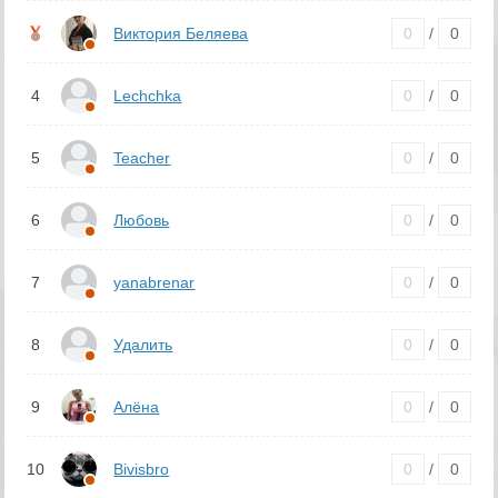
Виктория Беляева
0
/
0
4
Lechchka
0
/
0
5
Teacher
0
/
0
6
Любовь
0
/
0
7
yanabrenar
0
/
0
8
Удалить
0
/
0
9
Алёна
0
/
0
10
Bivisbro
0
/
0